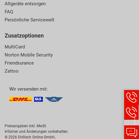
Altgeräte entsorgen
FAQ
Persönliche Servicewelt
Zusatzoptionen
MultiCard
Norton Mobile Security
Friendsurance
Zattoo
Wir versenden mit:
Hotlin
Infor
werde
angez
Preisangaben inkl. MwSt.
Chat-
Irrtümer und Änderungen vorbehalten.
Infor
© 2026 Drillisch Online GmbH,