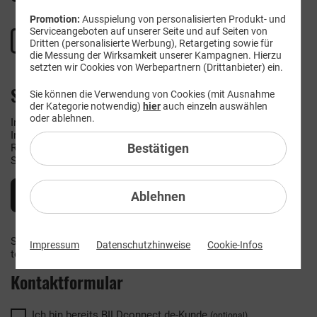
Promotion:
Ausspielung von personalisierten Produkt- und
Serviceangeboten auf unserer Seite und auf Seiten von
Dritten (personalisierte Werbung), Retargeting sowie für
die Messung der Wirksamkeit unserer Kampagnen. Hierzu
setzten wir Cookies von Werbepartnern (Drittanbieter) ein.
Sie haben eine Frage?
Sie können die Verwendung von Cookies (mit Ausnahme
der Kategorie notwendig)
hier
auch einzeln auswählen
oder ablehnen.
In unserem Bereich Hilfe/FAQ finden Sie viele nützliche
Informationen, z.B. rund um die Themen Bestellen,
Bestätigen
Rufnummern­mitnahme, Zusatzkarte MultiCard/​UltraCard,
Service-/ Sonderrufnummern, Tarifwechsel, uvm.
Alle FAQ anzeigen
Ablehnen
Sie können uns auch über unser Kontaktformular oder
Impressum
Datenschutzhinweise
Cookie-Infos
telefonisch erreichen.
Kontaktformular
Ich bin bereits BILDconnect.de-
Kunde
(optional)