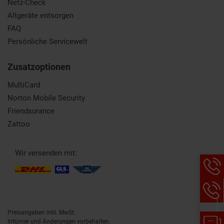
Netz-Check
Altgeräte entsorgen
FAQ
Persönliche Servicewelt
Zusatzoptionen
MultiCard
Norton Mobile Security
Friendsurance
Zattoo
Wir versenden mit:
Hotlin
Infor
werde
angez
Preisangaben inkl. MwSt.
Chat-
Irrtümer und Änderungen vorbehalten.