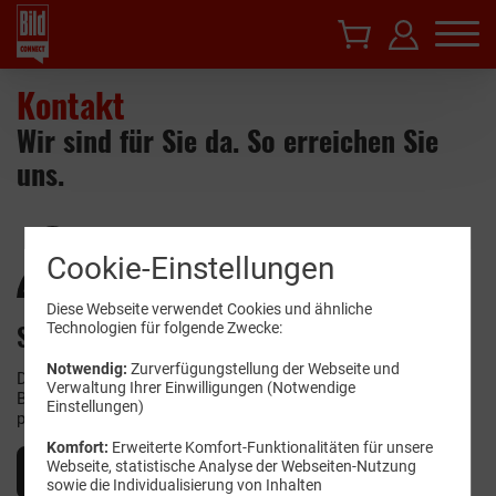
Kontakt
Wir sind für Sie da. So erreichen Sie
uns.
Cookie-Einstellungen
Diese Webseite verwendet Cookies und ähnliche
Sie sind bereits BILDconnect.de Kunde?
Technologien für folgende Zwecke:
Notwendig:
Zurverfügungstellung der Webseite und
Dann loggen Sie sich mit Ihrer Mobilfunk­nummer oder Ihrem
Verwaltung Ihrer Einwilligungen (Notwendige
Benutzer­namen und dem Servicewelt-Passwort in Ihrer
Einstellungen)
persönlichen Servicewelt ein.
Komfort:
Erweiterte Komfort-Funktionalitäten für unsere
Webseite, statistische Analyse der Webseiten-Nutzung
Servicewelt Login
sowie die Individualisierung von Inhalten