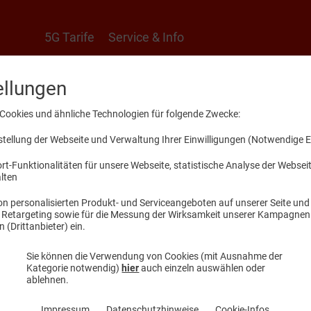
5G Tarife
Service & Info
ellungen
ionen
Cookies und ähnliche Technologien für folgende Zwecke:
ellung der Webseite und Verwaltung Ihrer Einwilligungen (Notwendige E
swertes und Hilfestellungen
t-Funktionalitäten für unsere Webseite, statistische Analyse der Webse
alten
n personalisierten Produkt- und Serviceangeboten auf unserer Seite und 
, Retargeting sowie für die Messung der Wirksamkeit unserer Kampagnen.
(Drittanbieter) ein.
Sie können die Verwendung von Cookies (mit Ausnahme der
Kategorie notwendig)
hier
auch einzeln auswählen oder
ablehnen.
t-Zugangsdaten
Impressum
Datenschutzhinweise
Cookie-Infos