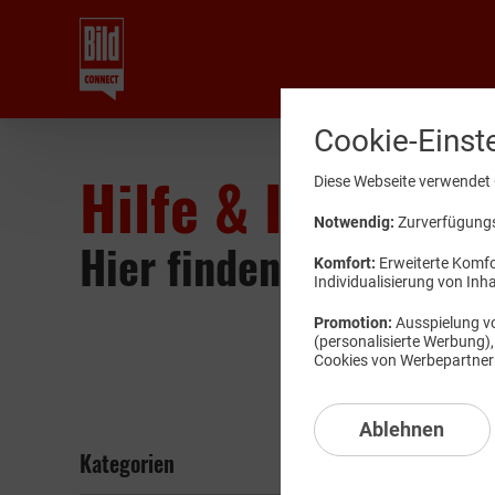
Cookie-Einst
Hilfe & Informat
Diese Webseite verwendet 
Notwendig:
Zurverfügungst
Hier finden Sie Wissen
Komfort:
Erweiterte Komfor
Individualisierung von Inh
Promotion:
Ausspielung vo
(personalisierte Werbung)
Cookies von Werbepartnern 
Ablehnen
Kategorien
Interne