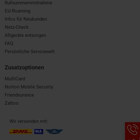
Rufnummernmitnahme
EU-Roaming
Infos für Neukunden
Netz-Check
Altgeräte entsorgen
FAQ
Persönliche Servicewelt
Zusatzoptionen
MultiCard
Norton Mobile Security
Friendsurance
Zattoo
Wir versenden mit:
Hotlin
Infor
werde