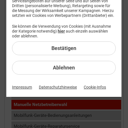
Serviceangeboten auf unserer Seite und auf Seiten von
Dritten (personalisierte Werbung), Retargeting sowie für
FAQ: Am häufigsten gesucht
die Messung der Wirksamkeit unserer Kampagnen. Hierzu
setzten wir Cookies von Werbepartnern (Drittanbieter) ein.
Kundendaten
Sie können die Verwendung von Cookies (mit Ausnahme
Mobilfunk
der Kategorie notwendig)
hier
auch einzeln auswählen
oder ablehnen.
Mobilfunk-Geräte
Bestätigen
Android Version
APN
Ablehnen
Daten-Roaming
eSIM austauschen
Impressum
Datenschutzhinweise
Cookie-Infos
iOS Version
Manuelle Netzbetreiberwahl
Mobilfunk-Geräte-Bedienungsanleitungen
Mobilfunk-Geräte-Reparaturservice