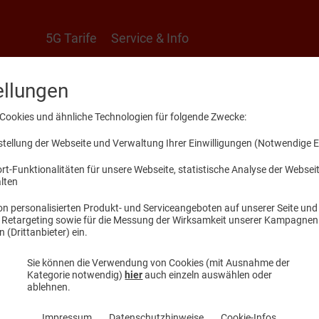
5G Tarife
Service & Info
ellungen
ionen
Cookies und ähnliche Technologien für folgende Zwecke:
ellung der Webseite und Verwaltung Ihrer Einwilligungen (Notwendige E
swertes und Hilfestellungen
t-Funktionalitäten für unsere Webseite, statistische Analyse der Webse
alten
n personalisierten Produkt- und Serviceangeboten auf unserer Seite und 
, Retargeting sowie für die Messung der Wirksamkeit unserer Kampagnen.
(Drittanbieter) ein.
Sie können die Verwendung von Cookies (mit Ausnahme der
Kategorie notwendig)
hier
auch einzeln auswählen oder
ablehnen.
nk-Geräte-Notebooks
Impressum
Datenschutzhinweise
Cookie-Infos