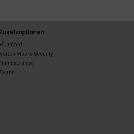
Zusatzoptionen
MultiCard
Norton Mobile Security
Friendsurance
Zattoo