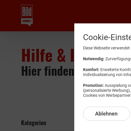
Cookie-Einst
Hilfe & Informat
Diese Webseite verwendet 
Notwendig:
Zurverfügungst
Hier finden Sie Wissen
Komfort:
Erweiterte Komfor
Individualisierung von Inh
Promotion:
Ausspielung vo
(personalisierte Werbung)
Cookies von Werbepartnern 
Ablehnen
Kategorien
Mobilfu