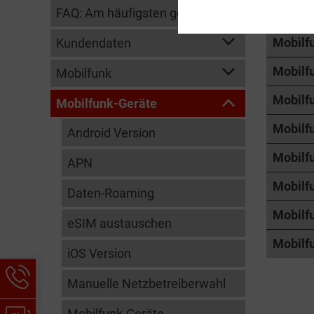
FAQ: Am häufigsten gesucht
Mobilf
Mobilf
Kundendaten
Mobilf
Mobilfunk
Mobilf
Mobilfunk-Geräte
Mobilf
Android Version
Mobilf
APN
Mobilfu
Daten-Roaming
Mobilf
eSIM austauschen
Mobilfu
iOS Version
Hotline-
Manuelle Netzbetreiberwahl
Informationen
werden
Chat-
Mobilfunk-Geräte-