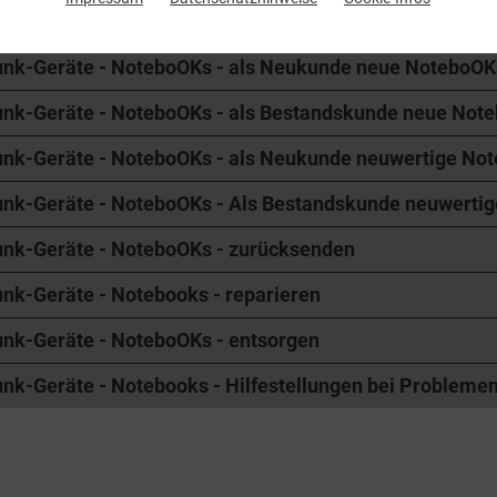
unk-Geräte - NoteboOKs
unk-Geräte - NoteboOKs - als Neukunde neue NoteboOKs
unk-Geräte - NoteboOKs - als Bestandskunde neue Note
unk-Geräte - NoteboOKs - als Neukunde neuwertige Not
unk-Geräte - NoteboOKs - Als Bestandskunde neuwertig
unk-Geräte - NoteboOKs - zurücksenden
nk-Geräte - Notebooks - reparieren
unk-Geräte - NoteboOKs - entsorgen
nk-Geräte - Notebooks - Hilfestellungen bei Probleme