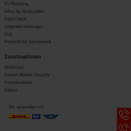
EU-Roaming
Infos für Neukunden
Netz-Check
Altgeräte entsorgen
FAQ
Persönliche Servicewelt
Zusatzoptionen
MultiCard
Norton Mobile Security
Friendsurance
Zattoo
Wir versenden mit:
Hotlin
Infor
werde
angez