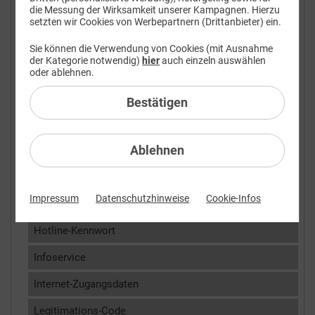
die Messung der Wirksamkeit unserer Kampagnen. Hierzu
FAQ: Am häufigsten gesucht
setzten wir Cookies von Werbepartnern (Drittanbieter) ein.
Kundendaten
Sie können die Verwendung von Cookies (mit Ausnahme
der Kategorie notwendig)
hier
auch einzeln auswählen
Adresse
oder ablehnen.
Anschlussadresse
Bestätigen
Bankdaten
Ablehnen
Cookie-Einstellungen
Datenauskunft
Impressum
Datenschutzhinweise
Cookie-Infos
E-Mail-Adresse
Hotline-Kennwort
Infoservice
Internet-Zugangsdaten
Legitimations-Code