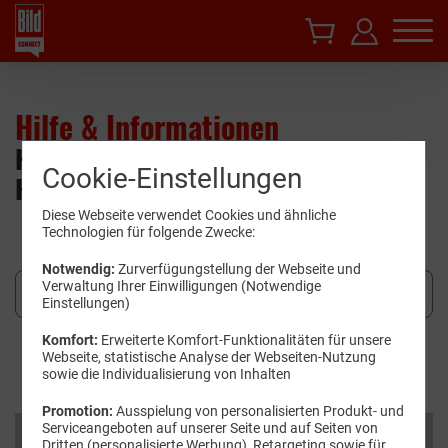
Hilfe & Informationen
Hier finden Sie Wissenswertes und
Cookie-Einstellungen
Hilfestellungen.
Diese Webseite verwendet Cookies und ähnliche
Technologien für folgende Zwecke:
Notwendig:
Zurverfügungstellung der Webseite und
Verwaltung Ihrer Einwilligungen (Notwendige
Einstellungen)
Komfort:
Erweiterte Komfort-Funktionalitäten für unsere
Suchen
Webseite, statistische Analyse der Webseiten-Nutzung
sowie die Individualisierung von Inhalten
Promotion:
Ausspielung von personalisierten Produkt- und
Serviceangeboten auf unserer Seite und auf Seiten von
Kategorien
Dritten (personalisierte Werbung), Retargeting sowie für