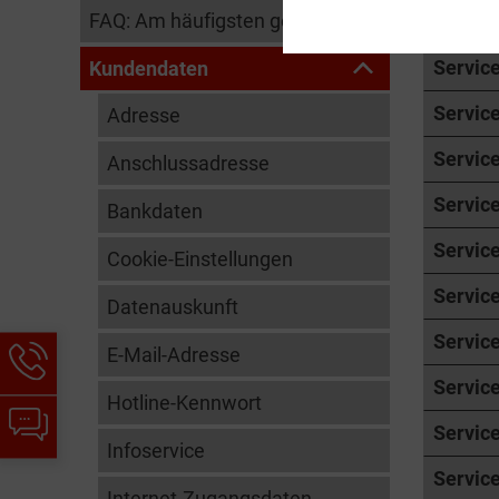
FAQ: Am häufigsten gesucht
Servic
Servic
Kundendaten
Servic
Adresse
Servic
Anschlussadresse
Servic
Bankdaten
Servic
Cookie-Einstellungen
Servic
Datenauskunft
Servic
Hotline-
E-Mail-Adresse
Informationen
Servic
Hotline-Kennwort
werden
Chat-
angezeigt
Servic
Informationen
Infoservice
werden
Service
angezeigt
Internet-Zugangsdaten