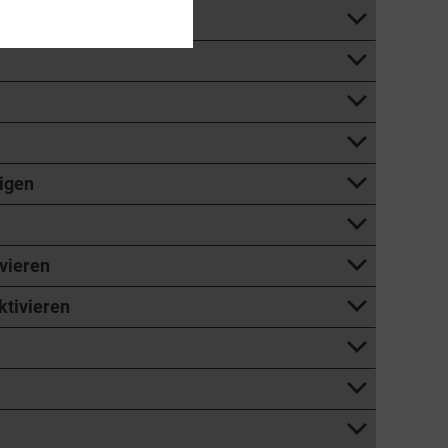
igen
vieren
ktivieren