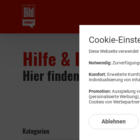
Cookie-Einst
Hilfe & Informat
Diese Webseite verwendet 
Notwendig:
Zurverfügungst
Hier finden Sie Wissen
Komfort:
Erweiterte Komfor
Individualisierung von Inh
Promotion:
Ausspielung vo
(personalisierte Werbung)
Cookies von Werbepartnern 
Ablehnen
Kategorien
Service