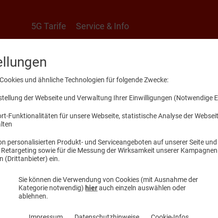
5G Tarife
Service & Info
ellungen
ionen
Cookies und ähnliche Technologien für folgende Zwecke:
ellung der Webseite und Verwaltung Ihrer Einwilligungen (Notwendige E
swertes und Hilfestellungen
t-Funktionalitäten für unsere Webseite, statistische Analyse der Webse
alten
n personalisierten Produkt- und Serviceangeboten auf unserer Seite und 
, Retargeting sowie für die Messung der Wirksamkeit unserer Kampagnen.
(Drittanbieter) ein.
Sie können die Verwendung von Cookies (mit Ausnahme der
Kategorie notwendig)
hier
auch einzeln auswählen oder
ablehnen.
welt-Zugangsdaten
Impressum
Datenschutzhinweise
Cookie-Infos